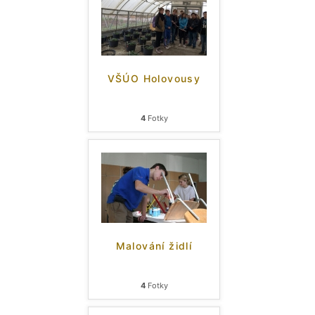
VŠÚO Holovousy
4
Fotky
Malování židlí
4
Fotky