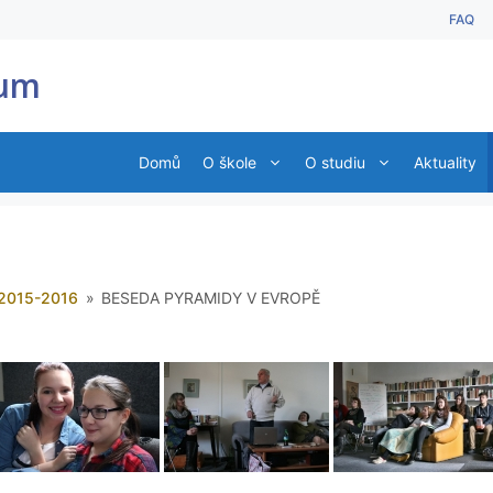
FAQ
ium
Domů
O škole
O studiu
Aktuality
2015-2016
»
BESEDA PYRAMIDY V EVROPĚ