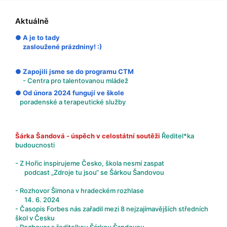
Aktuálně
● A je to tady
zasloužené prázdniny! :)
● Zapojili jsme se do programu CTM
- Centra pro talentovanou mládež
● Od února 2024 fungují ve škole
poradenské a terapeutické služby
Šárka Šandová - úspěch v celostátní soutěži
Ředitel*ka
budoucnosti
- Z Hořic inspirujeme Česko, škola nesmí zaspat
podcast „Zdroje tu jsou“ se Šárkou Šandovou
- Rozhovor Šimona v hradeckém rozhlase
14. 6. 2024
- Časopis Forbes nás zařadil mezi 8 nejzajímavějších středních
škol v Česku