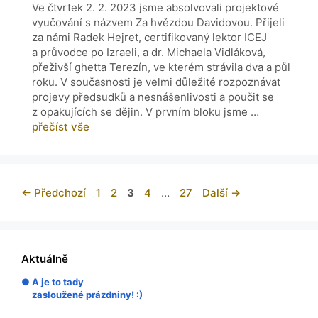
Ve čtvrtek 2. 2. 2023 jsme absolvovali projektové
vyučování s názvem Za hvězdou Davidovou. Přijeli
za námi Radek Hejret, certifikovaný lektor ICEJ
a průvodce po Izraeli, a dr. Michaela Vidláková,
přeživší ghetta Terezín, ve kterém strávila dva a půl
roku. V současnosti je velmi důležité rozpoznávat
projevy předsudků a nesnášenlivosti a poučit se
z opakujících se dějin. V prvním bloku jsme …
přečíst vše
←
Předchozí
1
2
3
4
…
27
Další
→
Aktuálně
● A je to tady
zasloužené prázdniny! :)