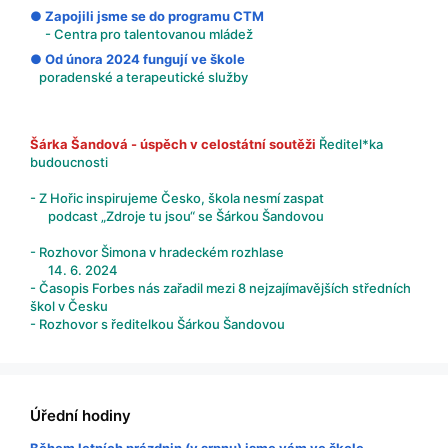
● Zapojili jsme se do programu CTM
- Centra pro talentovanou mládež
● Od února 2024 fungují ve škole
poradenské a terapeutické služby
Šárka Šandová - úspěch v celostátní soutěži
Ředitel*ka
budoucnosti
- Z Hořic inspirujeme Česko, škola nesmí zaspat
podcast „Zdroje tu jsou“ se Šárkou Šandovou
- Rozhovor Šimona v hradeckém rozhlase
14. 6. 2024
- Časopis Forbes nás zařadil mezi 8 nejzajímavějších středních
škol v Česku
- Rozhovor s ředitelkou Šárkou Šandovou
Úřední hodiny
Během letních prázdnin (v srpnu) jsme vám ve škole