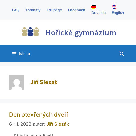
FAQ
Kontakty
Edupage
Facebook
Deutsch
English
Hořické gymnázium
Menu
Jiří Slezák
Den otevřených dveří
6. 11. 2023
autor:
Jiří Slezák
Přijďte se podívat!