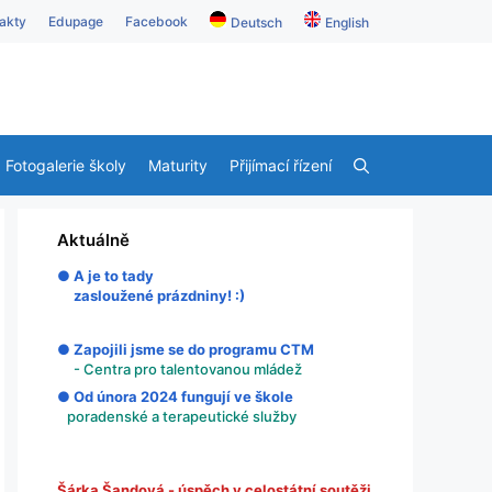
akty
Edupage
Facebook
Deutsch
English
Fotogalerie školy
Maturity
Přijímací řízení
Aktuálně
● A je to tady
zasloužené prázdniny! :)
● Zapojili jsme se do programu CTM
- Centra pro talentovanou mládež
● Od února 2024 fungují ve škole
poradenské a terapeutické služby
Šárka Šandová - úspěch v celostátní soutěži