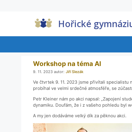
Hořické gymnáz
Workshop na téma AI
9. 11. 2023
autor:
Jiří Slezák
Ve čtvrtek 9. 11. 2023 jsme přivítali specialist
probíhal ve velmi srdečné atmosféře, se zúčastni
Petr Kleiner nám po akci napsal: „Zapojení stud
dynamiku. Doufám, že i z vašeho pohledu byl w
A my jen dodáváme velký dík za pěknou akci.