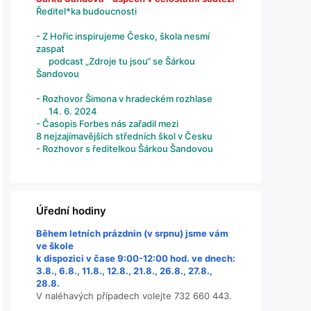
Ředitel*ka budoucnosti
- Z Hořic inspirujeme Česko, škola nesmí
zaspat
podcast „Zdroje tu jsou“ se Šárkou
Šandovou
- Rozhovor Šimona v hradeckém rozhlase
14. 6. 2024
- Časopis Forbes nás zařadil mezi
8 nejzajímavějších středních škol v Česku
- Rozhovor s ředitelkou Šárkou Šandovou
Úřední hodiny
Během letních prázdnin (v srpnu) jsme vám
ve škole
k dispozici v čase 9:00-12:00 hod. ve dnech:
3.8., 6.8., 11.8., 12.8., 21.8., 26.8., 27.8.,
28.8.
V naléhavých případech volejte 732 660 443.