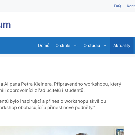
FAQ
Kont
ium
Domů
O škole
O studiu
Aktuality
u na AI pana Petra Kleinera. Připraveného workshopu, který
li dobrovolníci z řad učitelů i studentů.
entů bylo inspirující a přineslo workshopu skvělou
orkshop obohacující a přinesl nové podněty.“