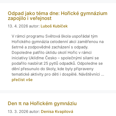
Odpad jako téma dne: Hořické gymnázium
zapojilo i veřejnost
13. 4. 2026
autor:
Luboš Kubíček
V rámci programu Světová škola uspořádal tým
Hořického gymnázia celodenní akci zaměřenou na
šetrné a zodpovědné zacházení s odpady.
Dopoledne patřilo úklidu okolí Hořic v rámci
iniciativy Ukliďme Česko – společnými silami se
podařilo nasbírat 25 pytlů odpadků. Odpoledne se
dění přesunulo do školy, kde byly připraveny
tematické aktivity pro děti i dospělé. Návštěvníci …
přečíst vše
Den π na Hořickém gymnáziu
13. 3. 2026
autor:
Denisa Kvapilová