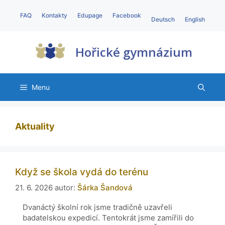
FAQ
Kontakty
Edupage
Facebook
Deutsch
English
Hořické gymnázium
Menu
Aktuality
Když se škola vydá do terénu
21. 6. 2026
autor:
Šárka Šandová
Dvanáctý školní rok jsme tradičně uzavřeli
badatelskou expedicí. Tentokrát jsme zamířili do