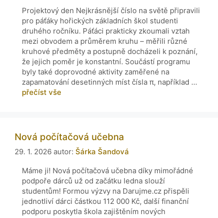
Projektový den Nejkrásnější číslo na světě připravili
pro páťáky hořických základních škol studenti
druhého ročníku. Páťáci prakticky zkoumali vztah
mezi obvodem a průměrem kruhu – měřili různé
kruhové předměty a postupně docházeli k poznání,
že jejich poměr je konstantní. Součástí programu
byly také doprovodné aktivity zaměřené na
zapamatování desetinných míst čísla π, například …
přečíst vše
Nová počítačová učebna
29. 1. 2026
autor:
Šárka Šandová
Máme ji! Nová počítačová učebna díky mimořádné
podpoře dárců už od začátku ledna slouží
studentům! Formou výzvy na Darujme.cz přispěli
jednotliví dárci částkou 112 000 Kč, další finanční
podporu poskytla škola zajištěním nových