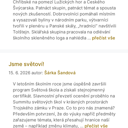
Chřibské na pomezí Lužických hor a Českého
Švýcarska. Patnáct skupin, patnáct témat a spousta
nových zkušeností. Dobrovolníci pomáhali místním
a vysazovali byliny v národním parku, výtvarníci
tvořili v plenéru u Panské skály, „hradníci“ navštívili
Tolštejn. Sklářská skupina pracovala na odlévání
školního skleněného loga a nahlédla …
přečíst vše
Jsme světoví!
15. 6. 2026
autor:
Šárka Šandová
V letošním školním roce jsme úspěšně završili
program Světová škola a získali stejnojmenný
certifikát. Slavnostní převzetí ocenění proběhlo na
Summitu světových škol v krásných prostorách
Trojského zámku v Praze. Co to pro nás znamená?
Především potvrzení, že do výuky napříč předměty
zařazujeme témata, která přesahují hranice naší
země – například změnu klimatu, …
přečíst vše