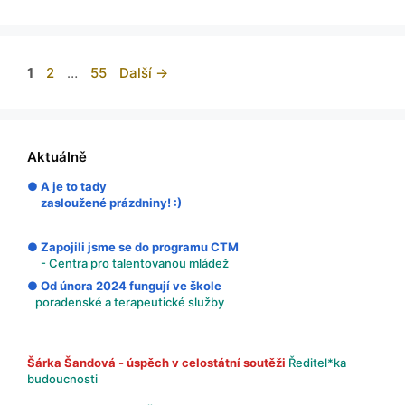
1
2
…
55
Další
→
Aktuálně
● A je to tady
zasloužené prázdniny! :)
● Zapojili jsme se do programu CTM
- Centra pro talentovanou mládež
● Od února 2024 fungují ve škole
poradenské a terapeutické služby
Šárka Šandová - úspěch v celostátní soutěži
Ředitel*ka
budoucnosti