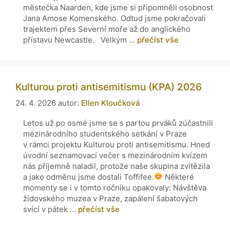
městečka Naarden, kde jsme si připomněli osobnost
Jana Amose Komenského. Odtud jsme pokračovali
trajektem přes Severní moře až do anglického
přístavu Newcastle. Velkým …
přečíst vše
Kulturou proti antisemitismu (KPA) 2026
24. 4. 2026
autor:
Ellen Kloučková
Letos už po osmé jsme se s partou prváků zúčastnili
mezinárodního studentského setkání v Praze
v rámci projektu Kulturou proti antisemitismu. Hned
úvodní seznamovací večer s mezinárodním kvízem
nás příjemně naladil, protože naše skupina zvítězila
a jako odměnu jsme dostali Toffifee.
Některé
momenty se i v tomto ročníku opakovaly: Návštěva
židovského muzea v Praze, zapálení šabatových
svící v pátek …
přečíst vše