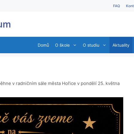
FAQ
Kont
ium
Domů
O škole
O studiu
Aktuality
ěhne v radničním sále města Hořice v pondělí 25. května