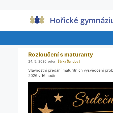
Hořické gymnáz
Rozloučení s maturanty
24. 5. 2026
autor:
Šárka Šandová
Slavnostní předání maturitních vysvědčení prob
2026 v 16 hodin.