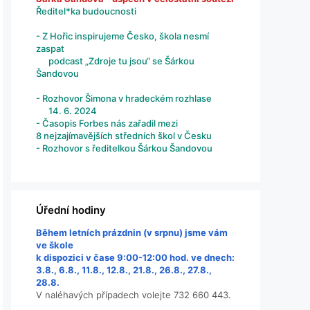
Ředitel*ka budoucnosti
- Z Hořic inspirujeme Česko, škola nesmí
zaspat
podcast „Zdroje tu jsou“ se Šárkou
Šandovou
- Rozhovor Šimona v hradeckém rozhlase
14. 6. 2024
- Časopis Forbes nás zařadil mezi
8 nejzajímavějších středních škol v Česku
- Rozhovor s ředitelkou Šárkou Šandovou
Úřední hodiny
Během letních prázdnin (v srpnu) jsme vám
ve škole
k dispozici v čase 9:00-12:00 hod. ve dnech:
3.8., 6.8., 11.8., 12.8., 21.8., 26.8., 27.8.,
28.8.
V naléhavých případech volejte 732 660 443.