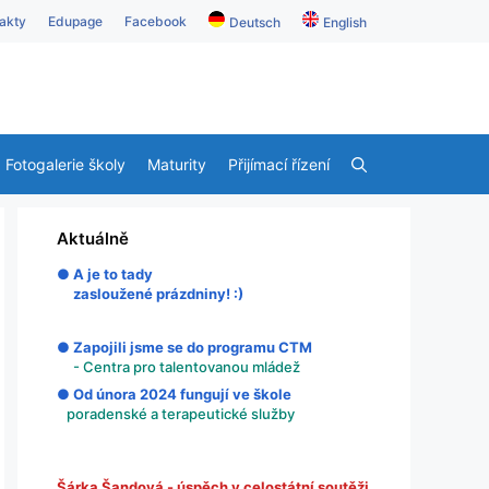
akty
Edupage
Facebook
Deutsch
English
Fotogalerie školy
Maturity
Přijímací řízení
Aktuálně
● A je to tady
zasloužené prázdniny! :)
● Zapojili jsme se do programu CTM
- Centra pro talentovanou mládež
● Od února 2024 fungují ve škole
poradenské a terapeutické služby
Šárka Šandová - úspěch v celostátní soutěži