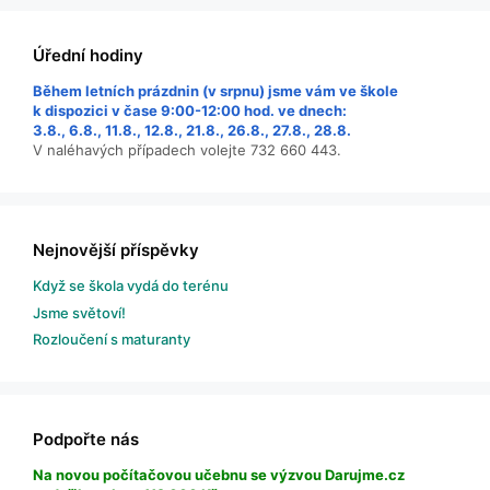
Úřední hodiny
Během letních prázdnin (v srpnu) jsme vám ve škole
k dispozici v čase 9:00-12:00 hod. ve dnech:
3.8., 6.8., 11.8., 12.8., 21.8., 26.8., 27.8., 28.8.
V naléhavých případech volejte 732 660 443.
Nejnovější příspěvky
Když se škola vydá do terénu
Jsme světoví!
Rozloučení s maturanty
Podpořte nás
Na novou počítačovou učebnu se výzvou Darujme.cz