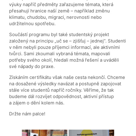
výuky napříč předměty zařazujeme témata, která
přesahují hranice naší země – například změnu
klimatu, chudobu, migraci, nerovnosti nebo
udržitelnou spotřebu.
Součástí programu byl také studentský projekt
založený na principu „uč se – zjišťuj – jednej“. Studenti
v něm nebyli pouze příjemci informací, ale aktivními
tvůrci. Sami zkoumali vybraná témata, mapovali
potřeby svého okolí, hledali možná řešení a uváděli
své nápady do praxe.
Získáním certifikátu však naše cesta nekončí. Chceme
na dosažené výsledky navázat a postupně zapojovat
stále více studentů napříč ročníky. Věříme, že tak
budeme dál rozvíjet odpovědnost, aktivní přístup
a zájem o dění kolem nás.
Držte nám palce!