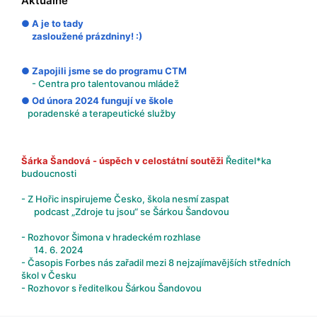
Aktuálně
● A je to tady
zasloužené prázdniny! :)
● Zapojili jsme se do programu CTM
- Centra pro talentovanou mládež
● Od února 2024 fungují ve škole
poradenské a terapeutické služby
Šárka Šandová - úspěch v celostátní soutěži
Ředitel*ka
budoucnosti
- Z Hořic inspirujeme Česko, škola nesmí zaspat
podcast „Zdroje tu jsou“ se Šárkou Šandovou
- Rozhovor Šimona v hradeckém rozhlase
14. 6. 2024
- Časopis Forbes nás zařadil mezi 8 nejzajímavějších středních
škol v Česku
- Rozhovor s ředitelkou Šárkou Šandovou