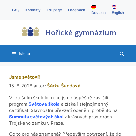
FAQ
Kontakty
Edupage
Facebook
Deutsch
English
Hořické gymnázium
Menu
Jsme světoví!
15. 6. 2026
autor:
Šárka Šandová
V letošním školním roce jsme úspěšně završili
program
Světová škola
a získali stejnojmenný
certifikát. Slavnostní převzetí ocenění proběhlo na
Summitu světových škol
v krásných prostorách
Trojského zámku v Praze.
Co to pro nás znamená? Především potvrzení, že do