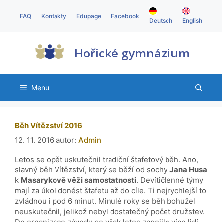
FAQ
Kontakty
Edupage
Facebook
Deutsch
English
Hořické gymnázium
Menu
Běh Vítězství 2016
12. 11. 2016
autor:
Admin
Letos se opět uskutečnil tradiční štafetový běh. Ano,
slavný běh Vítězství, který se běží od sochy
Jana Husa
k
Masarykově věži samostatnosti
. Devítičlenné týmy
mají za úkol donést štafetu až do cíle. Ti nejrychlejší to
zvládnou i pod 6 minut. Minulé roky se běh bohužel
neuskutečnil, jelikož nebyl dostatečný počet družstev.
Do organizace závodu se však letos zapojilo více lidí,