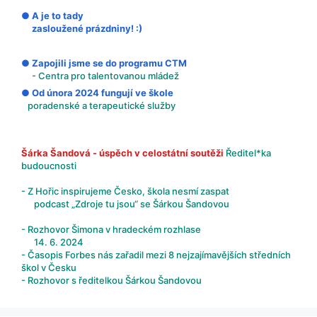
● A je to tady
zasloužené prázdniny! :)
● Zapojili jsme se do programu CTM
- Centra pro talentovanou mládež
● Od února 2024 fungují ve škole
poradenské a terapeutické služby
Šárka Šandová - úspěch v celostátní soutěži
Ředitel*ka
budoucnosti
- Z Hořic inspirujeme Česko, škola nesmí zaspat
podcast „Zdroje tu jsou“ se Šárkou Šandovou
- Rozhovor Šimona v hradeckém rozhlase
14. 6. 2024
- Časopis Forbes nás zařadil mezi 8 nejzajímavějších středních
škol v Česku
- Rozhovor s ředitelkou Šárkou Šandovou