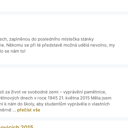
nech, zaplněnou do posledního místečka stánky
gie. Někomu se při té představě možná udělá nevolno, my
ilo se nám to!
sti za život ve svobodné zemi – vyprávění pamětnice,
větnových dnech v roce 1945 21. května 2015 Měla jsem
ní k nám do školy, aby studentům vyprávěla o vlastních
oměrně …
přečíst vše
jovicích 2015