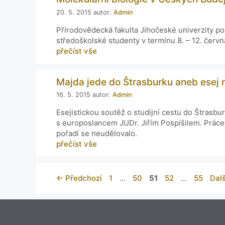
20. 5. 2015
autor:
Admin
Přírodovědecká fakulta Jihočeské univerzity po
středoškolské studenty v termínu 8. – 12. červn
přečíst vše
Majda jede do Štrasburku aneb esej n
16. 5. 2015
autor:
Admin
Esejistickou soutěž o studijní cestu do Štrasb
s europoslancem JUDr. Jiřím Pospíšilem. Práce
pořadí se neudělovalo.
přečíst vše
←
Předchozí
1
…
50
51
52
…
55
Dal