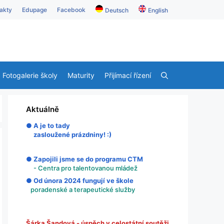
akty
Edupage
Facebook
Deutsch
English
Fotogalerie školy
Maturity
Přijímací řízení
Aktuálně
● A je to tady
zasloužené prázdniny! :)
● Zapojili jsme se do programu CTM
- Centra pro talentovanou mládež
● Od února 2024 fungují ve škole
poradenské a terapeutické služby
Šárka Šandová - úspěch v celostátní soutěži