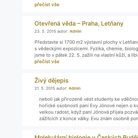
přečíst vše
Otevřená věda – Praha, Letňany
23. 5. 2015
autor:
Admin
Představte si 1700 m2 výstavní plochy v Letňa
s vědeckými expozicemi. Fyzika, chemie, biolo
jsme to v pátek 22. 5. zažili na vlastní kůži, a líb
přečíst vše
Živý dějepis
21. 5. 2015
autor:
Admin
neboli jak přirozeně vést studenty ke vděčno
hořické osobnosti paní Evy Jónové nejen o k
velkou radost, když paní Jónová přijala pozvá
zážitcích z konce války. Evu znám osobně p
Molekulární biologie v Českých Budě