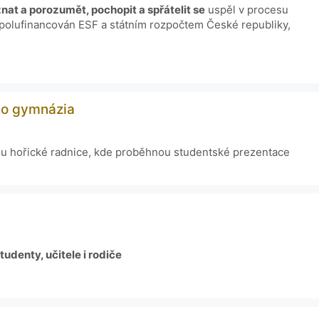
nat a porozumět, pochopit a spřátelit se
uspěl v procesu
polufinancován ESF a státním rozpočtem České republiky,
ho gymnázia
lu hořické radnice, kde proběhnou studentské prezentace
udenty, učitele i rodiče