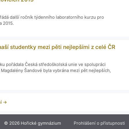
řádá další ročník týdenního laboratorního kurzu pro
a 2015.
aší studentky mezi pěti nejlepšími z celé ČR
urku pořádala Česká středoškolská unie ve spolupráci
 Magdalény Šandové byla vybrána mezi pět nejlepších,
ší
→
© 2026 Hořické gymnázium
Prohlášení o přístupnosti