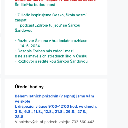
Ředitel*ka budoucnosti
- Z Hořic inspirujeme Česko, škola nesmí
zaspat
podcast „Zdroje tu jsou“ se Šárkou
Šandovou
- Rozhovor Šimona v hradeckém rozhlase
14. 6. 2024
- Časopis Forbes nás zařadil mezi
8 nejzajímavějších středních škol v Česku
- Rozhovor s ředitelkou Šárkou Šandovou
Úřední hodiny
Během letních prázdnin (v srpnu) jsme vám
ve škole
k dispozici v čase 9:00-12:00 hod. ve dnech:
3.8., 6.8., 11.8., 12.8., 21.8., 26.8., 27.8.,
28.8.
V naléhavých případech volejte 732 660 443.