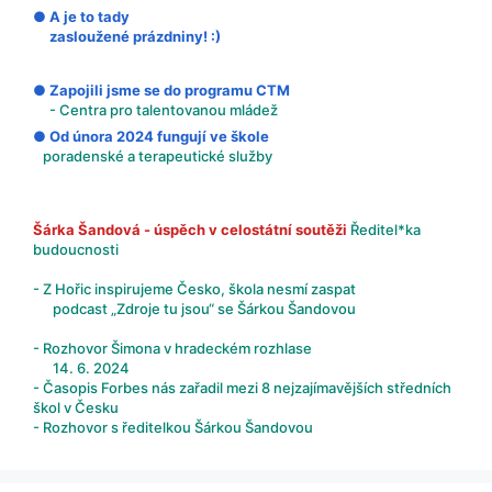
● A je to tady
zasloužené prázdniny! :)
● Zapojili jsme se do programu CTM
- Centra pro talentovanou mládež
● Od února 2024 fungují ve škole
poradenské a terapeutické služby
Šárka Šandová - úspěch v celostátní soutěži
Ředitel*ka
budoucnosti
- Z Hořic inspirujeme Česko, škola nesmí zaspat
podcast „Zdroje tu jsou“ se Šárkou Šandovou
- Rozhovor Šimona v hradeckém rozhlase
14. 6. 2024
- Časopis Forbes nás zařadil mezi 8 nejzajímavějších středních
škol v Česku
- Rozhovor s ředitelkou Šárkou Šandovou