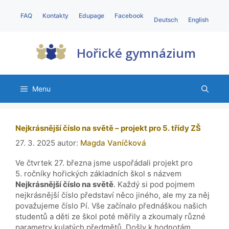
FAQ
Kontakty
Edupage
Facebook
Deutsch
English
Hořické gymnázium
Menu
Nejkrásnější číslo na světě – projekt pro 5. třídy ZŠ
27. 3. 2025
autor:
Magda Vaníčková
Ve čtvrtek 27. března jsme uspořádali projekt pro
5. ročníky hořických základních škol s názvem
Nejkrásnější číslo na světě
. Každý si pod pojmem
nejkrásnější číslo představí něco jiného, ale my za něj
považujeme číslo Pí. Vše začínalo přednáškou našich
studentů a děti ze škol poté měřily a zkoumaly různé
parametry kulatých předmětů. Došly k hodnotám