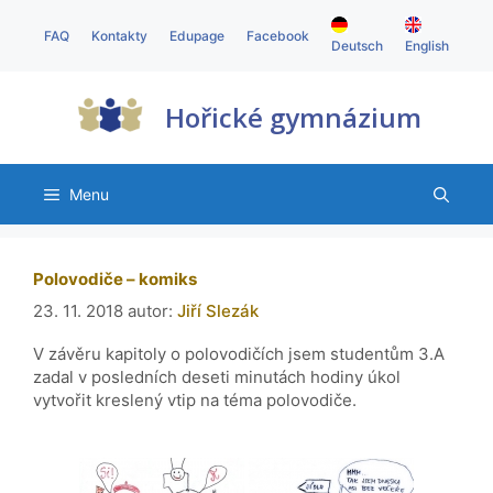
FAQ
Kontakty
Edupage
Facebook
Deutsch
English
Hořické gymnázium
Menu
Polovodiče – komiks
23. 11. 2018
autor:
Jiří Slezák
V závěru kapitoly o polovodičích jsem studentům 3.A
zadal v posledních deseti minutách hodiny úkol
vytvořit kreslený vtip na téma polovodiče.