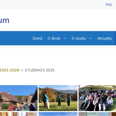
FAQ
ium
Domů
O škole
O studiu
Aktuality
 2025-2026
»
STUDENOV 2025