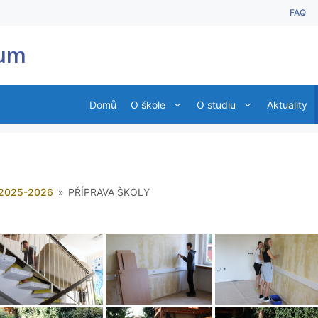
FAQ
ium
Domů
O škole
O studiu
Aktuality
 2025-2026
»
PŘÍPRAVA ŠKOLY