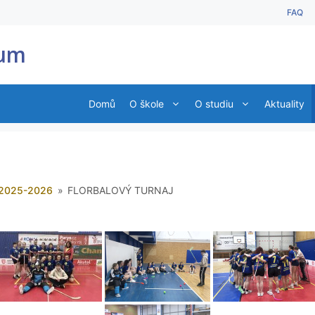
FAQ
ium
Domů
O škole
O studiu
Aktuality
 2025-2026
»
FLORBALOVÝ TURNAJ