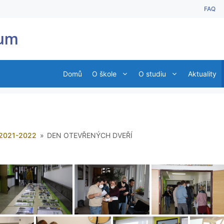
FAQ
ium
Domů
O škole
O studiu
Aktuality
 2021-2022
»
DEN OTEVŘENÝCH DVEŘÍ