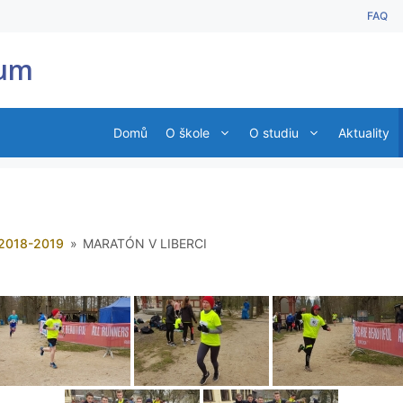
FAQ
ium
Domů
O škole
O studiu
Aktuality
2018-2019
»
MARATÓN V LIBERCI