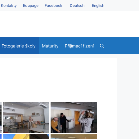
Kontakty
Edupage
Facebook
Deutsch
English
Fotogalerie školy
Maturity
Přijímací řízení