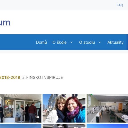
FAQ
ium
Domů
O škole
O studiu
Aktuality
2018-2019
»
FINSKO INSPIRUJE