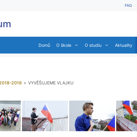
FAQ
ium
Domů
O škole
O studiu
Aktuality
2018-2019
»
VYVĚŠUJEME VLAJKU