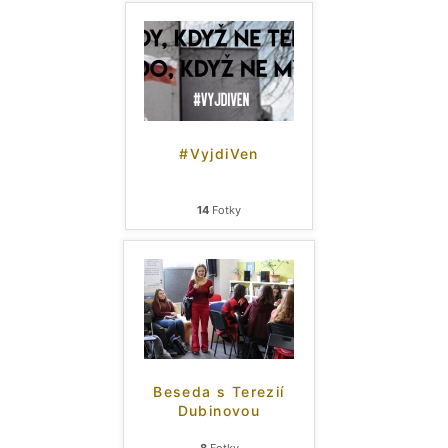
#VyjdiVen
14
Fotky
Beseda s Terezií
Dubinovou