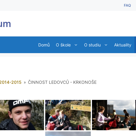
FAQ
ium
Domů
O škole
O studiu
Aktuality
2014-2015
»
ČINNOST LEDOVCŮ - KRKONOŠE