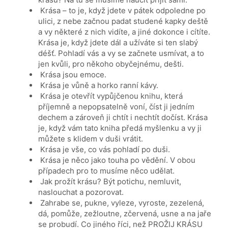
Krása – to je, když jdete v pátek odpoledne po
ulici, z nebe začnou padat studené kapky deště
a vy některé z nich vidíte, a jiné dokonce i cítíte.
Krása je, když jdete dál a užíváte si ten slabý
déšť. Pohladí vás a vy se začnete usmívat, a to
jen kvůli, pro někoho obyčejnému, dešti.
Krása jsou emoce.
Krása je vůně a horko ranní kávy.
Krása je otevřít vypůjčenou knihu, která
příjemně a nepopsatelně voní, číst ji jedním
dechem a zároveň ji chtít i nechtít dočíst. Krása
je, když vám tato kniha předá myšlenku a vy ji
můžete s klidem v duši vrátit.
Krása je vše, co vás pohladí po duši.
Krása je něco jako touha po vědění. V obou
případech pro to musíme něco udělat.
Jak prožít krásu? Být potichu, nemluvit,
naslouchat a pozorovat.
Zahrabe se, pukne, vyleze, vyroste, zezelená,
dá, pomůže, zežloutne, zčervená, usne a na jaře
se probudí. Co jiného říci, než PROŽIJ KRÁSU