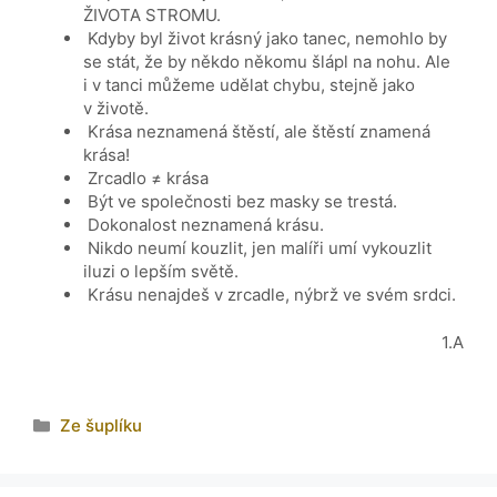
ŽIVOTA STROMU.
Kdyby byl život krásný jako tanec, nemohlo by
se stát, že by někdo někomu šlápl na nohu. Ale
i v tanci můžeme udělat chybu, stejně jako
v životě.
Krása neznamená štěstí, ale štěstí znamená
krása!
Zrcadlo ≠ krása
Být ve společnosti bez masky se trestá.
Dokonalost neznamená krásu.
Nikdo neumí kouzlit, jen malíři umí vykouzlit
iluzi o lepším světě.
Krásu nenajdeš v zrcadle, nýbrž ve svém srdci.
1.A
Ze šuplíku