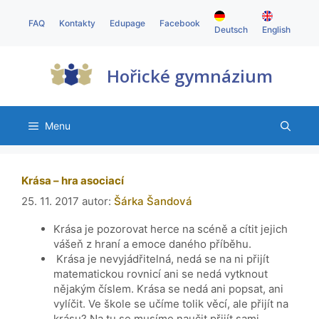
FAQ
Kontakty
Edupage
Facebook
Deutsch
English
Hořické gymnázium
Menu
Krása – hra asociací
25. 11. 2017
autor:
Šárka Šandová
Krása je pozorovat herce na scéně a cítit jejich
vášeň z hraní a emoce daného příběhu.
Krása je nevyjádřitelná, nedá se na ni přijít
matematickou rovnicí ani se nedá vytknout
nějakým číslem. Krása se nedá ani popsat, ani
vylíčit. Ve škole se učíme tolik věcí, ale přijít na
krásu? Na tu se musíme naučit přijít sami.