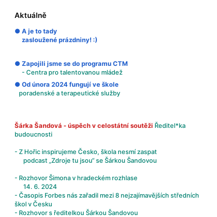
Aktuálně
● A je to tady
zasloužené prázdniny! :)
● Zapojili jsme se do programu CTM
- Centra pro talentovanou mládež
● Od února 2024 fungují ve škole
poradenské a terapeutické služby
Šárka Šandová - úspěch v celostátní soutěži
Ředitel*ka
budoucnosti
- Z Hořic inspirujeme Česko, škola nesmí zaspat
podcast „Zdroje tu jsou“ se Šárkou Šandovou
- Rozhovor Šimona v hradeckém rozhlase
14. 6. 2024
- Časopis Forbes nás zařadil mezi 8 nejzajímavějších středních
škol v Česku
- Rozhovor s ředitelkou Šárkou Šandovou