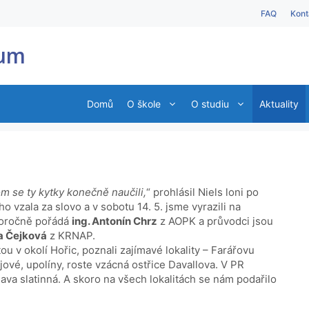
FAQ
Kont
ium
Domů
O škole
O studiu
Aktuality
m se ty kytky konečně naučili,
“ prohlásil Niels loni po
 vzala za slovo a v sobotu 14. 5. jsme vyrazili na
ždoročně pořádá
ing. Antonín Chrz
z AOPK a průvodci jsou
a Čejková
z KRNAP.
tou v okolí Hořic, poznali zajímavé lokality – Farářovu
ové, upolíny, roste vzácná ostřice Davallova. V PR
ava slatinná. A skoro na všech lokalitách se nám podařilo