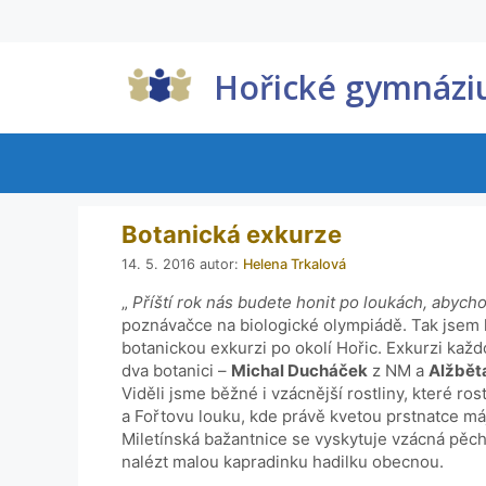
Hořické gymnáz
Botanická exkurze
14. 5. 2016
autor:
Helena Trkalová
„
Příští rok nás budete honit po loukách, abycho
poznávačce na biologické olympiádě. Tak jsem ho
botanickou exkurzi po okolí Hořic. Exkurzi ka
dva botanici –
Michal Ducháček
z NM a
Alžbět
Viděli jsme běžné i vzácnější rostliny, které ros
a Fořtovu louku, kde právě kvetou prstnatce máj
Miletínská bažantnice se vyskytuje vzácná pěch
nalézt malou kapradinku hadilku obecnou.