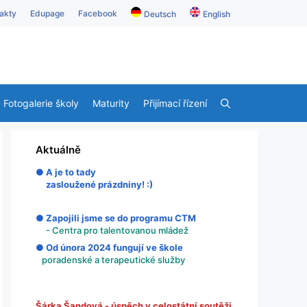
akty
Edupage
Facebook
Deutsch
English
Fotogalerie školy
Maturity
Přijímací řízení
Aktuálně
● A je to tady
zasloužené prázdniny! :)
● Zapojili jsme se do programu CTM
- Centra pro talentovanou mládež
● Od února 2024 fungují ve škole
poradenské a terapeutické služby
Šárka Šandová - úspěch v celostátní soutěži