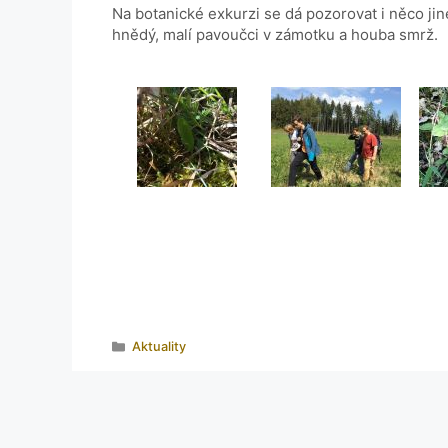
Na botanické exkurzi se dá pozorovat i něco ji
hnědý, malí pavoučci v zámotku a houba smrž.
Aktuality