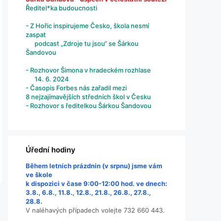
Ředitel*ka budoucnosti
- Z Hořic inspirujeme Česko, škola nesmí
zaspat
podcast „Zdroje tu jsou“ se Šárkou
Šandovou
- Rozhovor Šimona v hradeckém rozhlase
14. 6. 2024
- Časopis Forbes nás zařadil mezi
8 nejzajímavějších středních škol v Česku
- Rozhovor s ředitelkou Šárkou Šandovou
Úřední hodiny
Během letních prázdnin (v srpnu) jsme vám
ve škole
k dispozici v čase 9:00-12:00 hod. ve dnech:
3.8., 6.8., 11.8., 12.8., 21.8., 26.8., 27.8.,
28.8.
V naléhavých případech volejte 732 660 443.