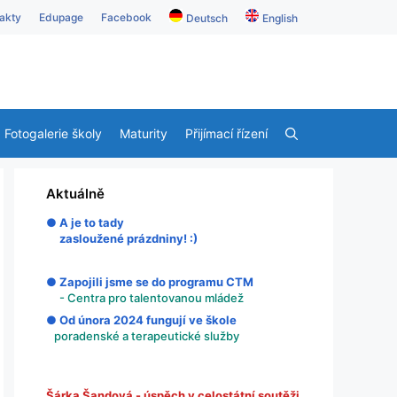
akty
Edupage
Facebook
Deutsch
English
Fotogalerie školy
Maturity
Přijímací řízení
Aktuálně
● A je to tady
zasloužené prázdniny! :)
● Zapojili jsme se do programu CTM
- Centra pro talentovanou mládež
● Od února 2024 fungují ve škole
poradenské a terapeutické služby
Šárka Šandová - úspěch v celostátní soutěži