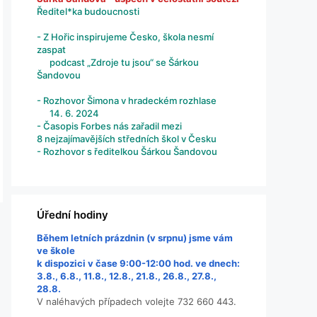
Ředitel*ka budoucnosti
- Z Hořic inspirujeme Česko, škola nesmí
zaspat
podcast „Zdroje tu jsou“ se Šárkou
Šandovou
- Rozhovor Šimona v hradeckém rozhlase
14. 6. 2024
- Časopis Forbes nás zařadil mezi
8 nejzajímavějších středních škol v Česku
- Rozhovor s ředitelkou Šárkou Šandovou
Úřední hodiny
Během letních prázdnin (v srpnu) jsme vám
ve škole
k dispozici v čase 9:00-12:00 hod. ve dnech:
3.8., 6.8., 11.8., 12.8., 21.8., 26.8., 27.8.,
28.8.
V naléhavých případech volejte 732 660 443.