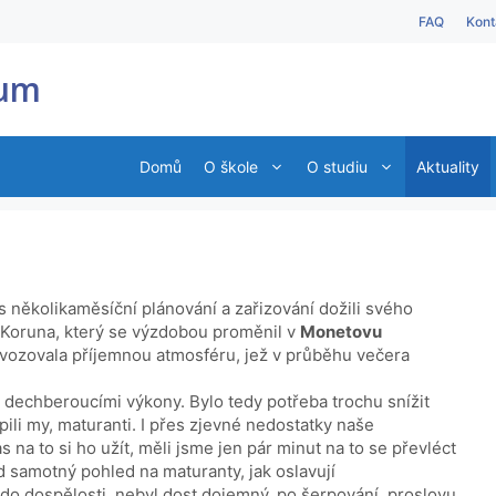
FAQ
Kont
ium
Domů
O škole
O studiu
Aktuality
es několikaměsíční plánování a zařizování dožili svého
ě Koruna, který se výzdobou proměnil v
Monetovu
 navozovala příjemnou atmosféru, jež v průběhu večera
y dechberoucími výkony. Bylo tedy potřeba trochu snížit
pili my, maturanti. I přes zjevné nedostatky naše
s na to si ho užít, měli jsme jen pár minut na to se převléct
d samotný pohled na maturanty, jak oslavují
 do dospělosti, nebyl dost dojemný, po šerpování, proslovu