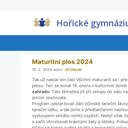
Hořické gymnáz
Maturitní ples 2024
16. 2. 2024
autor:
Jiří Slezák
Tak už nastal ten čas! Všichni maturanti se i př
plesu. Ten se konal 16. února v kulturním dom
zahradu
. Tato tématika již při vstupu do sálu
jenom zesilovala.
Program odstartovali žáci jičínské taneční škol
taneční laťku, a tak jsme s předtančením nastou
vystoupení sklidilo veliký úspěch. Nebyl však ča
a začít ohromovat krásnými šaty a obleky. Poku
blížící se konec svého studia a nezvratný vstup