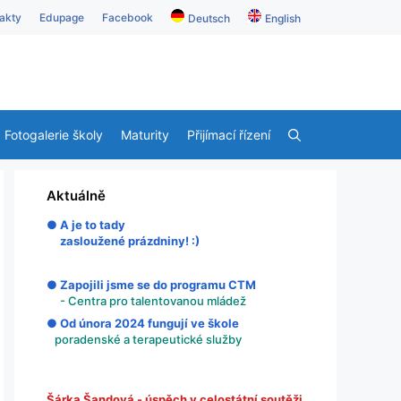
akty
Edupage
Facebook
Deutsch
English
Fotogalerie školy
Maturity
Přijímací řízení
Aktuálně
● A je to tady
zasloužené prázdniny! :)
● Zapojili jsme se do programu CTM
- Centra pro talentovanou mládež
● Od února 2024 fungují ve škole
poradenské a terapeutické služby
Šárka Šandová - úspěch v celostátní soutěži