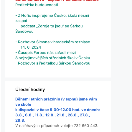
Ředitel*ka budoucnosti
- Z Hořic inspirujeme Česko, škola nesmí
zaspat
podcast „Zdroje tu jsou“ se Šárkou
Šandovou
- Rozhovor Šimona v hradeckém rozhlase
14. 6. 2024
- Časopis Forbes nás zařadil mezi
8 nejzajímavějších středních škol v Česku
- Rozhovor s ředitelkou Šárkou Šandovou
Úřední hodiny
Během letních prázdnin (v srpnu) jsme vám
ve škole
k dispozici v čase 9:00-12:00 hod. ve dnech:
3.8., 6.8., 11.8., 12.8., 21.8., 26.8., 27.8.,
28.8.
V naléhavých případech volejte 732 660 443.