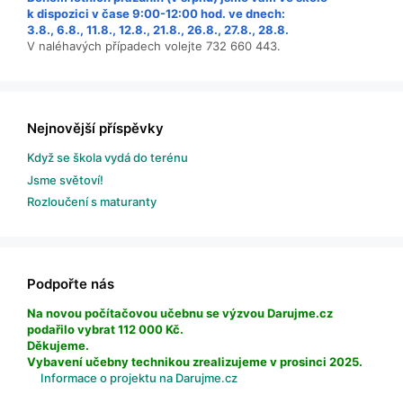
k dispozici v čase 9:00-12:00 hod. ve dnech:
3.8., 6.8., 11.8., 12.8., 21.8., 26.8., 27.8., 28.8.
V naléhavých případech volejte 732 660 443.
Nejnovější příspěvky
Když se škola vydá do terénu
Jsme světoví!
Rozloučení s maturanty
Podpořte nás
Na novou počítačovou učebnu se výzvou Darujme.cz
podařilo vybrat 112 000 Kč.
Děkujeme.
Vybavení učebny technikou zrealizujeme v prosinci 2025.
Informace o projektu na Darujme.cz