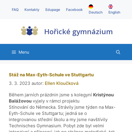
FAQ
Kontakty
Edupage
Facebook
Deutsch
English
Hořické gymnázium
Menu
Stáž na Max-Eyth-Schule ve Stuttgartu
3. 3. 2023
autor:
Ellen Kloučková
Během jarních prázdnin jsme s kolegyní
Kristýnou
Balážovou
vyjely v rámci projektu
Stínování do Německa. Strávily jsme týden na Max-
Eyth-Schule ve Stuttgartu; jedná se o
integrovanou střední školu a my jsme navštívily
Technisches Gymnasium. Pobyt zde byl velmi
intenzivní a přínosný, jak po stránce metodické, tak