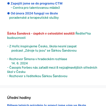
● Zapojili jsme se do programu CTM
- Centra pro talentovanou mládež
● Od února 2024 fungují ve škole
poradenské a terapeutické služby
Šárka Šandová - úspěch v celostátní soutěži
Ředitel*ka
budoucnosti
- Z Hořic inspirujeme Česko, škola nesmí zaspat
podcast „Zdroje tu jsou“ se Šárkou Šandovou
- Rozhovor Šimona v hradeckém rozhlase
14. 6. 2024
- Časopis Forbes nás zařadil mezi 8 nejzajímavějších středních
škol v Česku
- Rozhovor s ředitelkou Šárkou Šandovou
Úřední hodiny
Během letních prázdnin (v srpnu) jsme vám ve škole