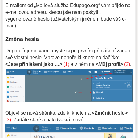
E-mailem od „Mailová služba Edupage.org“ vám přijde na
e-mailovou adresu, kterou jste nám poskytli,
vygenerované heslo (uživatelským jménem bude váš e-
mail).
Změna hesla
Doporučujeme vám, abyste si po prvním přihlášení zadali
své vlastní heslo. Vpravo nahoře kliknete na tlačítko:
<Jste přihlášeni jako …>
(1)
a v něm na
<Můj profil>
(2)
.
Objeví se nová stránka, zde kliknete na
<Změnit heslo>
(3)
. Zadáte staré a pak dvakrát nové.