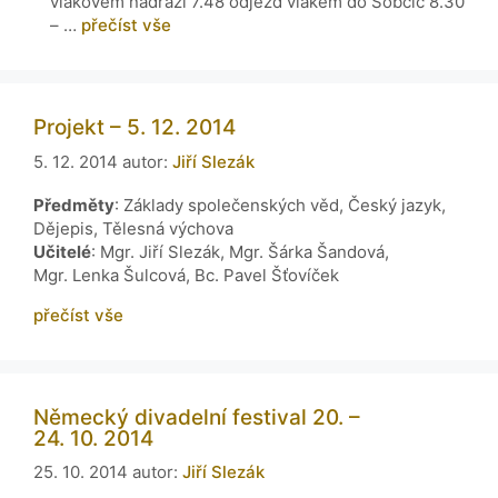
vlakovém nádraží 7.48 odjezd vlakem do Sobčic 8.30
– …
přečíst vše
Projekt – 5. 12. 2014
5. 12. 2014
autor:
Jiří Slezák
Předměty
: Základy společenských věd, Český jazyk,
Dějepis, Tělesná výchova
Učitelé
: Mgr. Jiří Slezák, Mgr. Šárka Šandová,
Mgr. Lenka Šulcová, Bc. Pavel Šťovíček
přečíst vše
Německý divadelní festival 20. –
24. 10. 2014
25. 10. 2014
autor:
Jiří Slezák