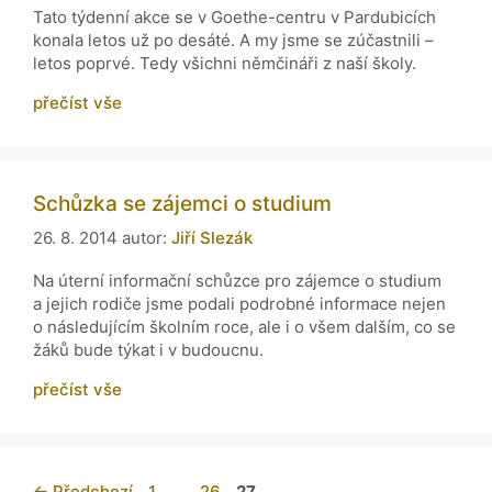
Tato týdenní akce se v Goethe-centru v Pardubicích
konala letos už po desáté. A my jsme se zúčastnili –
letos poprvé. Tedy všichni němčináři z naší školy.
přečíst vše
Schůzka se zájemci o studium
26. 8. 2014
autor:
Jiří Slezák
Na úterní informační schůzce pro zájemce o studium
a jejich rodiče jsme podali podrobné informace nejen
o následujícím školním roce, ale i o všem dalším, co se
žáků bude týkat i v budoucnu.
přečíst vše
←
Předchozí
1
…
26
27