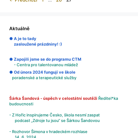
Aktuálně
● A je to tady
zasloužené prázdniny! :)
● Zapojili jsme se do programu CTM
- Centra pro talentovanou mládež
● Od února 2024 fungují ve škole
poradenské a terapeutické služby
Šárka Šandová - úspěch v celostátní soutěži
Ředitel*ka
budoucnosti
- Z Hořic inspirujeme Česko, škola nesmí zaspat
podcast „Zdroje tu jsou“ se Šárkou Šandovou
- Rozhovor Šimona v hradeckém rozhlase
14. 6. 2024